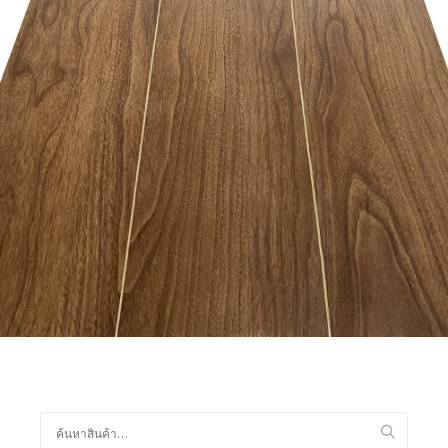
อ่านเพิ่ม
ค้นหา: