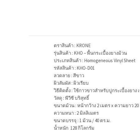
ตราสินค้า : KRONE
รุ่นสินค้า : KHO – พื้นกระเบื้องยางม้วน
ประเภทสินค้า : Homogeneous Vinyl Sheet
รหัสสินค้า : KHO-D01
ลวดลาย : สีขาว
ผิวสัมผัส : ผิวเรียบ
วิธีติดตั้ง : ใช้กาวขาวสำหรับปูกระเบื้องยาง เ
วัสดุ : พีวีซี บริสุทธิ์
ขนาดม้วน : หน้ากว้าง 2 เมตร x ความยาว 20
ความหนา : 2 มิลลิเมตร
ขนาดบรรจุ : 1 ม้วน / 40 ตร.ม.
น้ำหนัก 128 กิโลกรัม