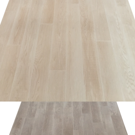
อ่านเพิ่ม