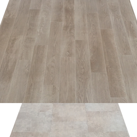
อ่านเพิ่ม