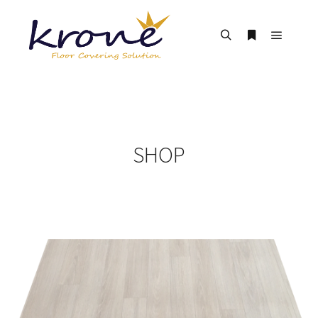
Main m
Search
More info
SHOP