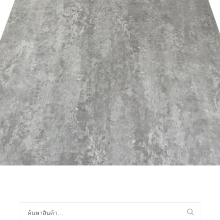
อ่านเพิ่ม
ค้นหา: