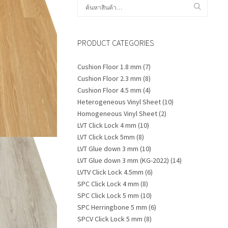
ค้นหา:
PRODUCT CATEGORIES
Cushion Floor 1.8 mm
(7)
Cushion Floor 2.3 mm
(8)
Cushion Floor 4.5 mm
(4)
Heterogeneous Vinyl Sheet
(10)
Homogeneous Vinyl Sheet
(2)
LVT Click Lock 4 mm
(10)
LVT Click Lock 5mm
(8)
LVT Glue down 3 mm
(10)
LVT Glue down 3 mm (KG-2022)
(14)
LVTV Click Lock 4.5mm
(6)
SPC Click Lock 4 mm
(8)
SPC Click Lock 5 mm
(10)
SPC Herringbone 5 mm
(6)
SPCV Click Lock 5 mm
(8)